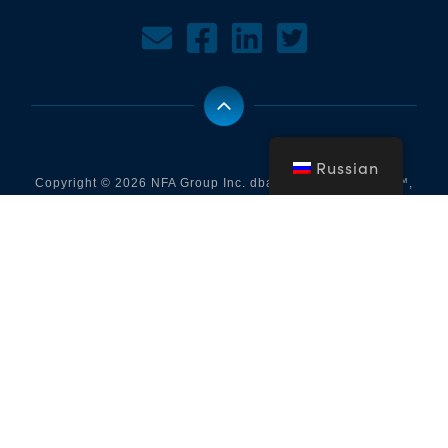
Russian
Copyright © 2026 NFA Group Inc. dba BuyDRM. BuyDRM™,
KeyOS™, MultiKey™, MultiMark™, MultiPack™, WebPlay™,
логотип BuyDRM™, логотип KeyOS ESP Partner и логотип
KeyOS™ являются товарными знаками NFA Group Inc. dba
BuyDRM. Все права защищены. Все остальные названия
компаний и продуктов могут являться товарными знаками
или зарегистрированными товарными знаками их
Для
соответствующих владельцев. Чтобы просмотреть нашу
просмотра Политики Конфиденциальности нажмите здесь
Карта
|
сайта